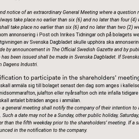
nd notice of an extraordinary General Meeting where a question
lways take place no earlier than six (6) and no later than four (4
hall take place no earlier than six (6) and no later than two (2) 
om annonsering i Post och Inrikes Tidningar och på bolagets web
givningen av Svenska Dagbladet skulle upphöra ska annonsering
ade by announcement in The Official Swedish Gazette and by publ
has been issued shall be made in Svenska Dagbladet. If Svenska
 Dagens Industri.
fication to participate in the shareholders’ meetin
kall anmäla sig till bolaget senast den dag som anges i kallelse
midsommarafton, julafton eller nyårsafton och inte infalla tidiga
kall antalet biträden anges i anmälan.
 a general meeting shall notify the company of their intention to 
ng. Such a date may not be a Sunday, other public holiday, Saturd
r than the fifth weekday prior to the shareholders’ meeting. If a 
unced in the notification to the company.