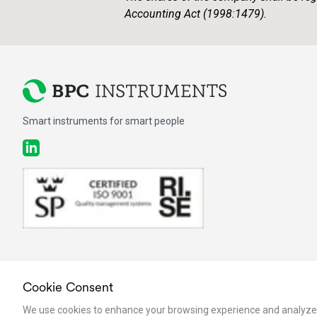
Accounting Act (1998:1479).
Smart instruments for smart people
LinkedIn
Cookie Consent
©
2026
BPC Instruments AB. All rights reserved.
We use cookies to enhance your browsing experience and analyze our