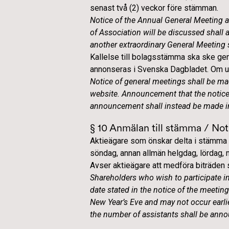
senast två (2) veckor före stämman.
Notice of the Annual General Meeting a
of Association will be discussed shall a
another extraordinary General Meeting s
Kallelse till bolagsstämma ska ske gen
annonseras i Svenska Dagbladet. Om ut
Notice of general meetings shall be m
website. Announcement that the notice 
announcement shall instead be made in
§ 10 Anmälan till stämma / Noti
Aktieägare som önskar delta i stämma s
söndag, annan allmän helgdag, lördag, 
Avser aktieägare att medföra biträden s
Shareholders who wish to participate in
date stated in the notice of the meeti
New Year’s Eve and may not occur earlie
the number of assistants shall be anno