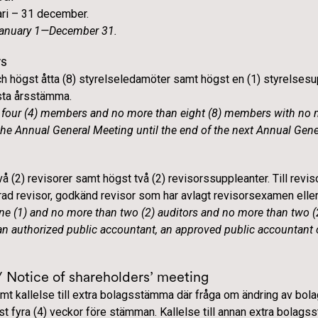
ari – 31 december.
 January 1—December 31.
rs
ch högst åtta (8) styrelseledamöter samt högst en (1) styrelsesu
ästa årsstämma.
an four (4) members and no more than eight (8) members with no
the Annual General Meeting until the end of the next Annual Gene
å (2) revisorer samt högst två (2) revisorssuppleanter. Till revi
ad revisor, godkänd revisor som har avlagt revisorsexamen eller 
e (1) and no more than two (2) auditors and no more than two (2
 an authorized public accountant, an approved public accountant 
 / Notice of shareholders’ meeting
amt kallelse till extra bolagsstämma där fråga om ändring av b
ast fyra (4) veckor före stämman. Kallelse till annan extra bolag