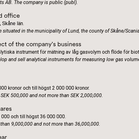
s AB. The company is public (publ).
d office
, Skåne län.
e situated in the municipality of Lund, the county of Skåne/Scania
ct of the company’s business
lytiska instrument för mätning av låg gasvolym och flöde för biot
elop and sell analytical instruments for measuring low gas volum
l
000 kronor och till högst 2 000 000 kronor.
an SEK 500,000 and not more than SEK 2,000,000.
hares
0 000 och till högst 36 000 000.
s than 9,000,000 and not more than 36,000,000.
ear