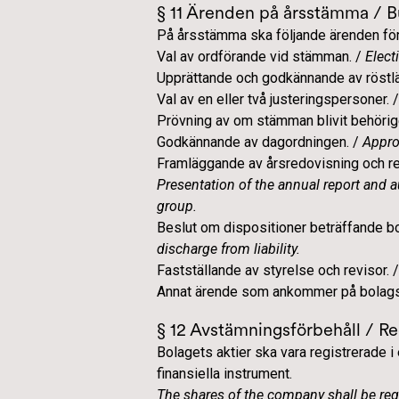
§ 11 Ärenden på årsstämma / B
På årsstämma ska följande ärenden f
Val av ordförande vid stämman. /
Elect
Upprättande och godkännande av röstl
Val av en eller två justeringspersoner. 
Prövning av om stämman blivit behöri
Godkännande av dagordningen. /
Appro
Framläggande av årsredovisning och re
Presentation of the annual report and au
group.
Beslut om dispositioner beträffande bo
discharge from liability.
Fastställande av styrelse och revisor. 
Annat ärende som ankommer på bolags
§ 12 Avstämningsförbehåll / Re
Bolagets aktier ska vara registrerade 
finansiella instrument.
The shares of the company shall be reg