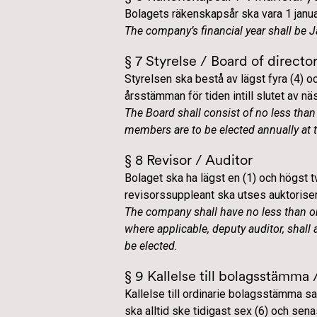
Bolagets räkenskapsår ska vara 1 janu
The company’s financial year shall be
§ 7 Styrelse / Board of directo
Styrelsen ska bestå av lägst fyra (4) o
årsstämman för tiden intill slutet av n
The Board shall consist of no less th
members are to be elected annually at 
§ 8 Revisor / Auditor
Bolaget ska ha lägst en (1) och högst tv
revisorssuppleant ska utses auktoriser
The company shall have no less than on
where applicable, deputy auditor, shall
be elected.
§ 9 Kallelse till bolagsstämma
Kallelse till ordinarie bolagsstämma s
ska alltid ske tidigast sex (6) och sen