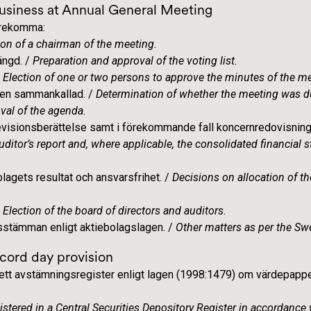
usiness at Annual General Meeting
örekomma:
ion of a chairman of the meeting.
ängd. /
Preparation and approval of the voting list.
/
Election of one or two persons to approve the minutes of the me
gen sammankallad. /
Determination of whether the meeting was d
val of the agenda.
visionsberättelse samt i förekommande fall koncernredovisning 
ditor’s report and, where applicable, the consolidated financial s
lagets resultat och ansvarsfrihet. /
Decisions on allocation of t
/
Election of the board of directors and auditors.
stämman enligt aktiebolagslagen. /
Other matters as per the S
cord day provision
i ett avstämningsregister enligt lagen (1998:1479) om värdepapp
istered in a Central Securities Depository Register in accordance