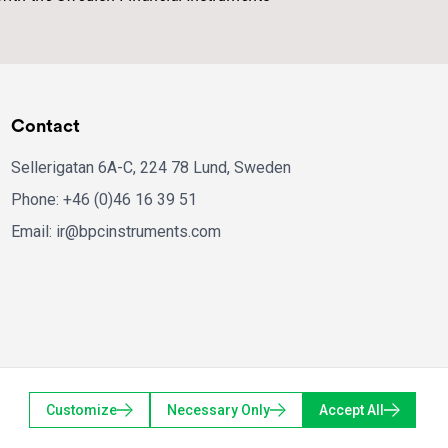
Contact
Sellerigatan 6A-C, 224 78 Lund, Sweden
Phone: +46 (0)46 16 39 51
Email: ir@bpcinstruments.com
Customize
Necessary Only
Accept All
Privacy Policy
bpcinstruments.com