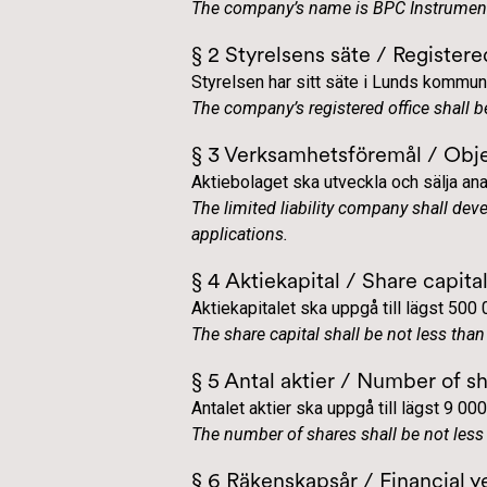
The company’s name is BPC Instrument
§ 2 Styrelsens säte / Registere
Styrelsen har sitt säte i Lunds kommun
The company’s registered office shall b
§ 3 Verksamhetsföremål / Obje
Aktiebolaget ska utveckla och sälja ana
The limited liability company shall dev
applications.
§ 4 Aktiekapital / Share capita
Aktiekapitalet ska uppgå till lägst 500 
The share capital shall be not less th
§ 5 Antal aktier / Number of s
Antalet aktier ska uppgå till lägst 9 00
The number of shares shall be not les
§ 6 Räkenskapsår / Financial y